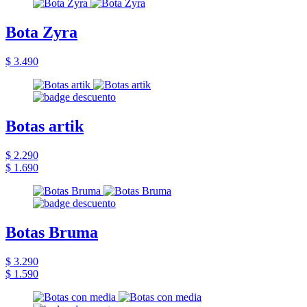
Bota Zyra
$ 3.490
Botas artik
$ 2.290
$ 1.690
Botas Bruma
$ 3.290
$ 1.590