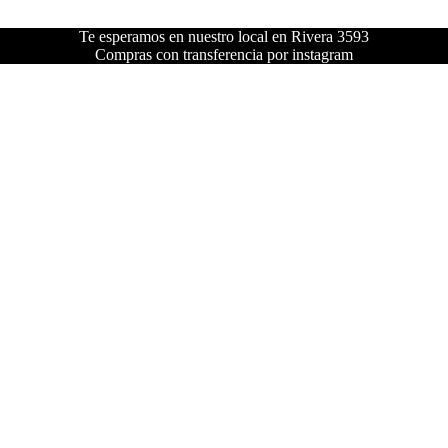
Te esperamos en nuestro local en Rivera 3593
Compras con transferencia por instagram