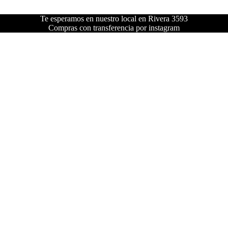
Te esperamos en nuestro local en Rivera 3593
Compras con transferencia por instagram