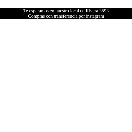
Te esperamos en nuestro local en Rivera 3593
Compras con transferencia por instagram