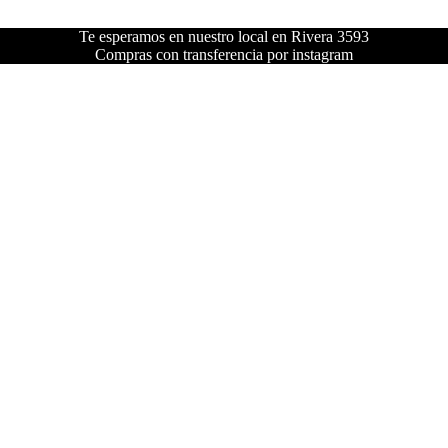
Te esperamos en nuestro local en Rivera 3593
Compras con transferencia por instagram