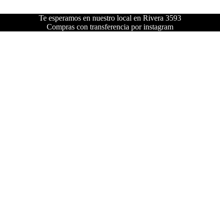
Te esperamos en nuestro local en Rivera 3593
Compras con transferencia por instagram