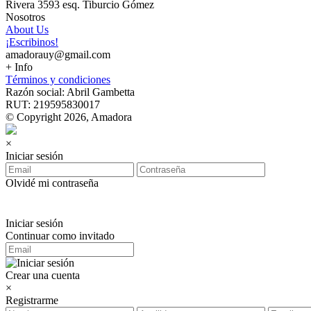
Rivera 3593 esq. Tiburcio Gómez
Nosotros
About Us
¡Escribinos!
amadorauy@gmail.com
+ Info
Términos y condiciones
Razón social: Abril Gambetta
RUT: 219595830017
© Copyright 2026, Amadora
×
Iniciar sesión
Olvidé mi contraseña
Iniciar sesión
Continuar como invitado
Crear una cuenta
×
Registrarme