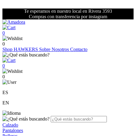
Te esperamos en nuestro local en Rivera 3593
Compras con transferencia por instagram
0
0
Shop
HAWKERS
Sobre Nosotros
Contacto
0
0
ES
EN
Calzado
Pantalones
Polleras