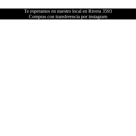
Te esperamos en nuestro local en Rivera 3593
Compras con transferencia por instagram