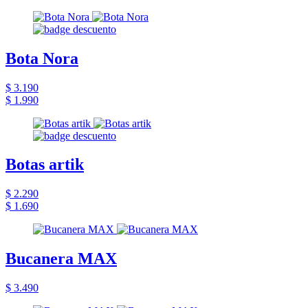
Bota Nora
$ 3.190
$ 1.990
Botas artik
$ 2.290
$ 1.690
Bucanera MAX
$ 3.490