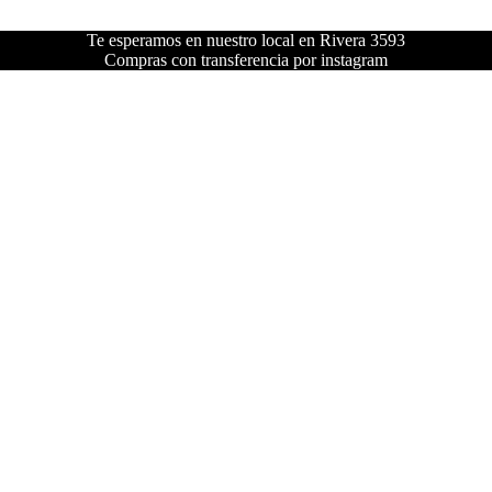
Te esperamos en nuestro local en Rivera 3593
Compras con transferencia por instagram