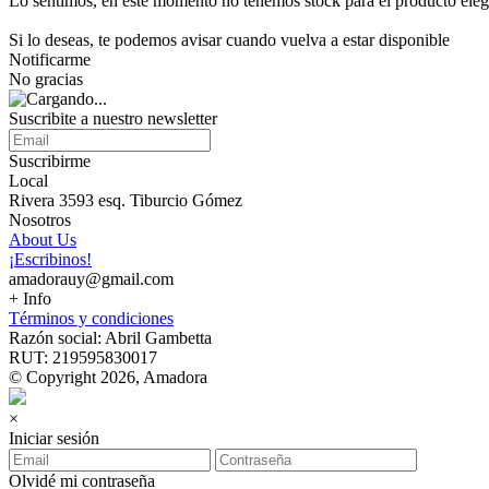
Lo sentimos, en este momento no tenemos stock para el producto eleg
Si lo deseas, te podemos avisar cuando vuelva a estar disponible
Notificarme
No gracias
Suscribite a nuestro newsletter
Suscribirme
Local
Rivera 3593 esq. Tiburcio Gómez
Nosotros
About Us
¡Escribinos!
amadorauy@gmail.com
+ Info
Términos y condiciones
Razón social: Abril Gambetta
RUT: 219595830017
© Copyright 2026, Amadora
×
Iniciar sesión
Olvidé mi contraseña