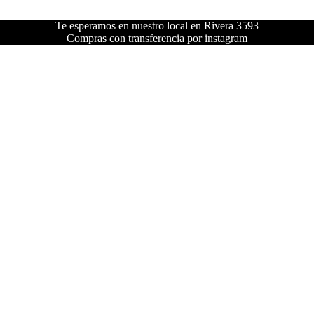
Te esperamos en nuestro local en Rivera 3593
Compras con transferencia por instagram