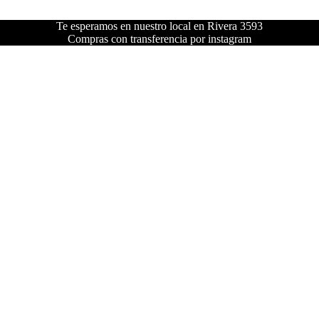
Te esperamos en nuestro local en Rivera 3593
Compras con transferencia por instagram