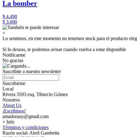
La bomber
$ 4.490
$ 3.690
×
Lo sentimos, en este momento no tenemos stock para el producto eleg
Si lo deseas, te podemos avisar cuando vuelva a estar disponible
Notificarme
No gracias
Suscribite a nuestro newsletter
Suscribirme
Local
Rivera 3593 esq. Tiburcio Gómez
Nosotros
About Us
¡Escribinos!
amadorauy@gmail.com
+ Info
Términos y condiciones
Razón social: Abril Gambetta