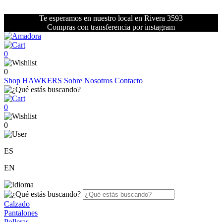
Te esperamos en nuestro local en Rivera 3593
Compras con transferencia por instagram
0
0
Shop
HAWKERS
Sobre Nosotros
Contacto
0
0
ES
EN
Calzado
Pantalones
Polleras