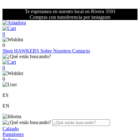
Te esperamos en nuestro local en Rivera 3593
Compras con transferencia por instagram
0
0
Shop
HAWKERS
Sobre Nosotros
Contacto
0
0
ES
EN
Calzado
Pantalones
Polleras