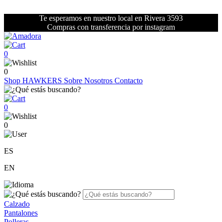
Te esperamos en nuestro local en Rivera 3593
Compras con transferencia por instagram
0
0
Shop
HAWKERS
Sobre Nosotros
Contacto
0
0
ES
EN
Calzado
Pantalones
Polleras