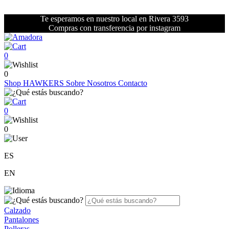
Te esperamos en nuestro local en Rivera 3593
Compras con transferencia por instagram
0
0
Shop
HAWKERS
Sobre Nosotros
Contacto
0
0
ES
EN
Calzado
Pantalones
Polleras