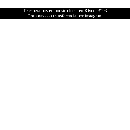
Te esperamos en nuestro local en Rivera 3593
Compras con transferencia por instagram